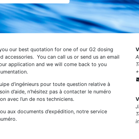
you our best quotation for one of our G2 dosing
V
ted accessories. You can call us or send us an email
A
your application and we will come back to you
T
cumentation.
+
pe d’ingénieurs pour toute question relative à
esoin d’aide, n’hésitez pas à contacter le numéro
on avec l’un de nos techniciens.
V
J
 ou aux documents d’expédition, notre service
T
numéro.
i