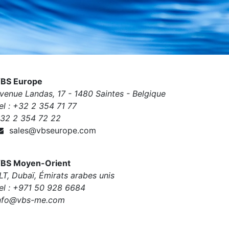
BS Europe
venue Landas, 17 - 1480 Saintes - Belgique
el : +32 2 354 71 77
32 2 354 72 22
sales@vbseurope.com
BS Moyen-Orient
LT, Dubaï, Émirats arabes unis
el : +971 50 928 6684
nfo@vbs-me.com