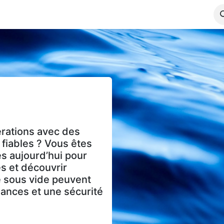
out VBS
Products
Blog
Jobs
Contactez-nous
rations avec des
 fiables ? Vous êtes
s aujourd’hui pour
s et découvrir
 sous vide peuvent
mances et une sécurité